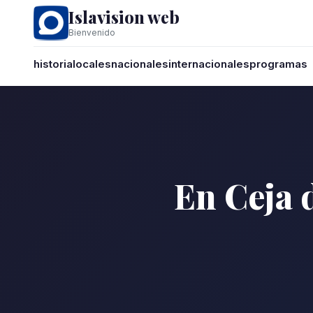
Islavision web
Bienvenido
historia
locales
nacionales
internacionales
programas
En Ceja 