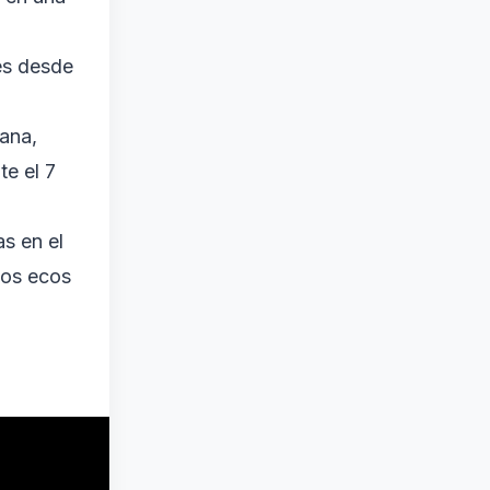
es desde
ana,
te el 7
as en el
los ecos