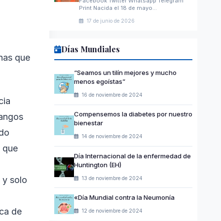
Facebook Twitter Whatsapp Telegram
Print Nacida el 18 de mayo…
17 de junio de 2026
Días Mundiales
rnas que
“Seamos un tilín mejores y mucho
menos egoístas”
16 de noviembre de 2024
cia
Compensemos la diabetes por nuestro
Mangos
bienestar
ndo
14 de noviembre de 2024
y que
Día Internacional de la enfermedad de
Huntington (EH)
 y solo
13 de noviembre de 2024
«Día Mundial contra la Neumonía
ica de
12 de noviembre de 2024