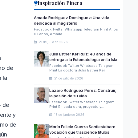
Inspiración Pinera
Amada Rodríguez Domínguez: Una vida
dedicada al magisterio
Facebook Twitter Whatsapp Telegram Print A los
67 años, Amada…
21 de julio de 2026
Julia Esther Ker Ruíz: 40 años de
e
entrega a la Estomatología en la Isla
Facebook Twitter Whatsapp Telegram
mo de
Print La doctora Julia Esther Ker…
 la
21 de julio de 2026
Lázaro Rodríguez Pérez: Construir,
la pasión de su vida
Facebook Twitter Whatsapp Telegram
5 de
Print En cada obra, proyecto y…
dente y
18 de junio de 2026
remo de
María Felicia Guerra Santiesteban:
vocación que trasciende títulos
gún