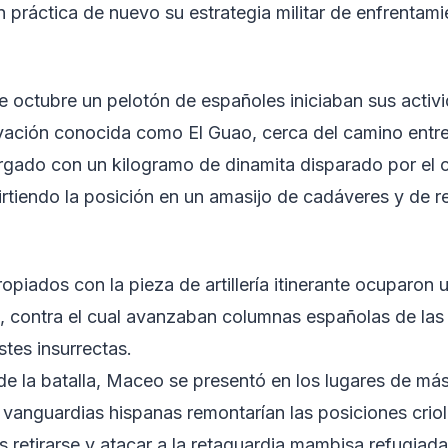
n práctica de nuevo su estrategia militar de enfrentam
e octubre un pelotón de españoles iniciaban sus activ
levación conocida como El Guao, cerca del camino entre
cargado con un kilogramo de dinamita disparado por el
irtiendo la posición en un amasijo de cadáveres y de r
opiados con la pieza de artillería itinerante ocuparon 
contra el cual avanzaban columnas españolas de las 
tes insurrectas.
la batalla, Maceo se presentó en los lugares de más
 vanguardias hispanas remontarían las posiciones criol
as retirarse y atacar a la retaguardia mambisa refugiad