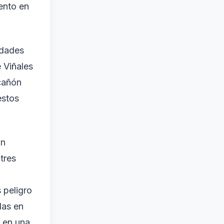
iento en
idades
 Viñales
 cañón
estos
un
tres
 peligro
las en
a en una