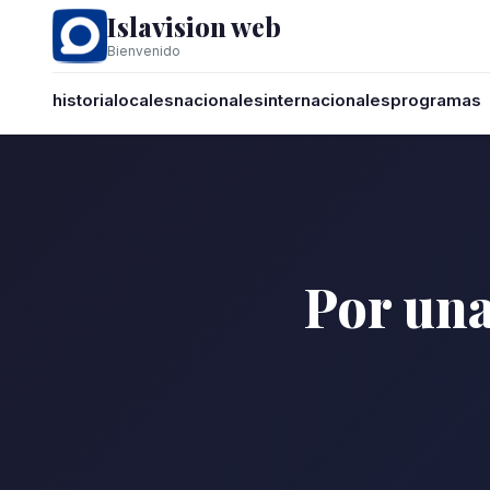
Islavision web
Bienvenido
historia
locales
nacionales
internacionales
programas
Por un