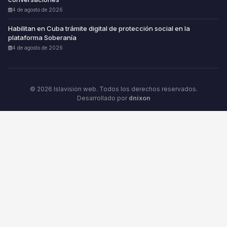
4 de agosto de 2026
Habilitan en Cuba trámite digital de protección social en la
plataforma Soberanía
4 de agosto de 2026
© 2026 Islavision web. Todos los derechos reservados.
Desarrollado por
dnixon