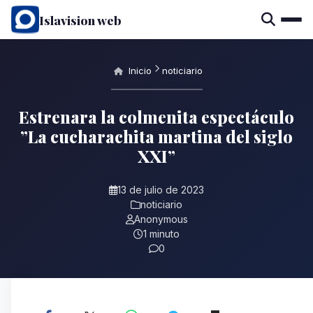
Islavision web
Inicio
noticiario
Estrenara la colmenita espectáculo
”La cucharachita martina del siglo
XXI”
13 de julio de 2023
noticiario
Anonymous
1 minuto
0