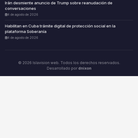
Irán desmiente anuncio de Trump sobre reanudación de
conversaciones
4 de agosto de 2026
Habilitan en Cuba trámite digital de protección social en la
plataforma Soberanía
4 de agosto de 2026
© 2026 Islavision web. Todos los derechos reservados.
Desarrollado por
dnixon