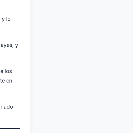
 y lo
ayes, y
e los
te en
einado