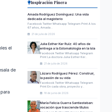
Inspiración Pinera
Amada Rodríguez Domínguez: Una vida
dedicada al magisterio
Facebook Twitter Whatsapp Telegram Print A los
67 años, Amada…
21 de julio de 2026
Julia Esther Ker Ruíz: 40 años de
les el
entrega a la Estomatología en la Isla
Facebook Twitter Whatsapp Telegram
Print La doctora Julia Esther Ker…
21 de julio de 2026
esala de
Lázaro Rodríguez Pérez: Construir,
la pasión de su vida
Facebook Twitter Whatsapp Telegram
Print En cada obra, proyecto y…
 para
18 de junio de 2026
María Felicia Guerra Santiesteban:
vocación que trasciende títulos