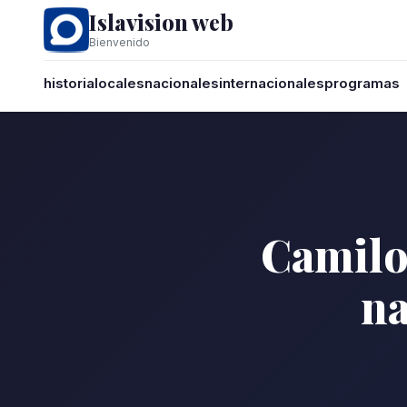
Islavision web
Bienvenido
historia
locales
nacionales
internacionales
programas
Camilo
na