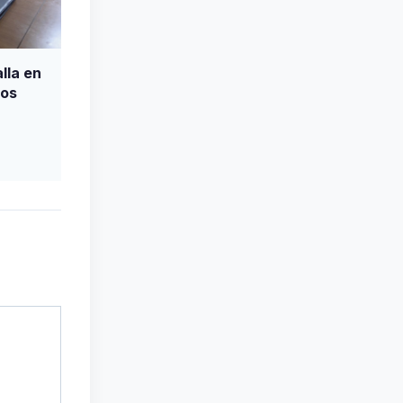
lla en
nos