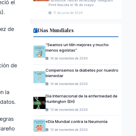
Facebook Twitter Whatsapp Telegram
ció el
Print Nacida el 18 de mayo…
s).
17 de junio de 2026
rez de
Días Mundiales
“Seamos un tilín mejores y mucho
menos egoístas”
16 de noviembre de 2024
ción de
Compensemos la diabetes por nuestro
bienestar
14 de noviembre de 2024
n la
Día Internacional de la enfermedad de
idatos.
Huntington (EH)
13 de noviembre de 2024
negras
«Día Mundial contra la Neumonía
clareño
12 de noviembre de 2024