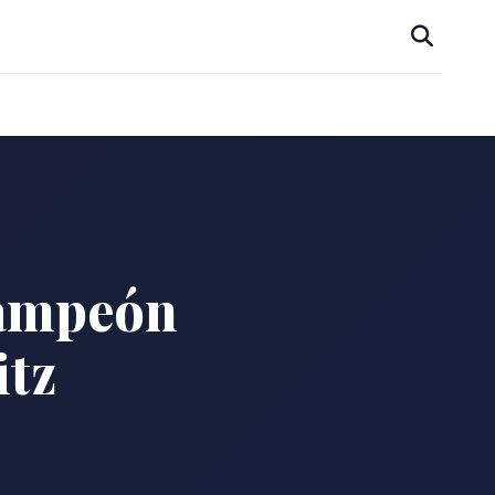
campeón
itz