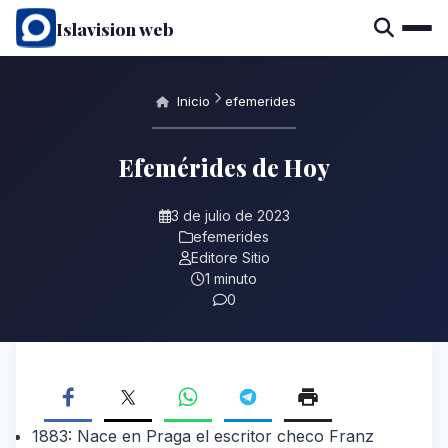
Islavision web
Inicio
efemerides
Efemérides de Hoy
3 de julio de 2023
efemerides
Editore Sitio
1 minuto
0
1883: Nace en Praga el escritor checo Franz