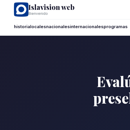
Islavision web
Bienvenido
historia
locales
nacionales
internacionales
programas
Eval
prese