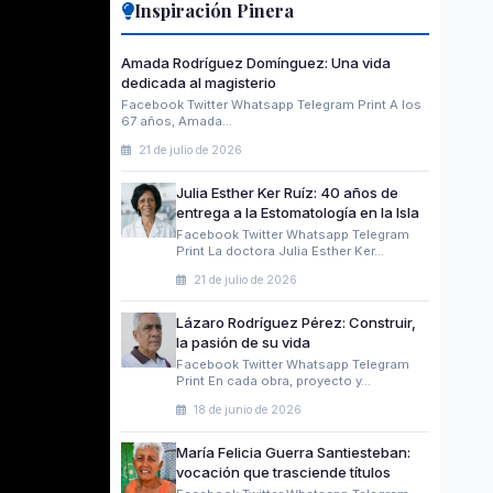
Inspiración Pinera
Amada Rodríguez Domínguez: Una vida
dedicada al magisterio
Facebook Twitter Whatsapp Telegram Print A los
67 años, Amada…
21 de julio de 2026
Julia Esther Ker Ruíz: 40 años de
entrega a la Estomatología en la Isla
Facebook Twitter Whatsapp Telegram
Print La doctora Julia Esther Ker…
21 de julio de 2026
Lázaro Rodríguez Pérez: Construir,
la pasión de su vida
Facebook Twitter Whatsapp Telegram
Print En cada obra, proyecto y…
18 de junio de 2026
María Felicia Guerra Santiesteban:
vocación que trasciende títulos