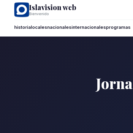
Islavision web
Bienvenido
historia
locales
nacionales
internacionales
programas
Jorna