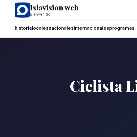
Islavision web
Bienvenido
historia
locales
nacionales
internacionales
programas
Ciclista 