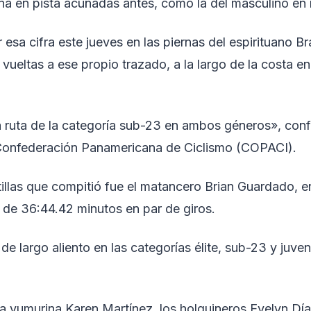
na en pista acuñadas antes, como la del masculino en 
 esa cifra este jueves en las piernas del espirituano B
s vueltas a ese propio trazado, a la largo de la costa en
la ruta de la categoría sub-23 en ambos géneros», conf
 Confederación Panamericana de Ciclismo (COPACI).
tillas que compitió fue el matancero Brian Guardado, e
 de 36:44.42 minutos en par de giros.
e largo aliento en las categorías élite, sub-23 y juveni
la yumurina Karen Martínez, los holguineros Evelyn Dí