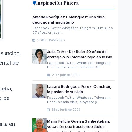
Inspiración Pinera
Amada Rodríguez Domínguez: Una vida
dedicada al magisterio
Facebook Twitter Whatsapp Telegram Print A los
67 años, Amada…
21 de julio de 2026
Julia Esther Ker Ruíz: 40 años de
Asunción
entrega a la Estomatología en la Isla
ental de
Facebook Twitter Whatsapp Telegram
Print La doctora Julia Esther Ker…
21 de julio de 2026
Lázaro Rodríguez Pérez: Construir,
rueba,
la pasión de su vida
o de
Facebook Twitter Whatsapp Telegram
Print En cada obra, proyecto y…
18 de junio de 2026
María Felicia Guerra Santiesteban:
arta en
vocación que trasciende títulos