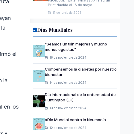
ruta.
Facebook Twitter Whatsapp Telegram
Print Nacida el 18 de mayo…
17 de junio de 2026
rayan
 la
Días Mundiales
“Seamos un tilín mejores y mucho
menos egoístas”
irmó el
16 de noviembre de 2024
Compensemos la diabetes por nuestro
bienestar
n la
14 de noviembre de 2024
Día Internacional de la enfermedad de
Huntington (EH)
l en los
13 de noviembre de 2024
«Día Mundial contra la Neumonía
12 de noviembre de 2024
az y