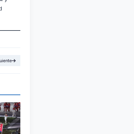
d
uiente