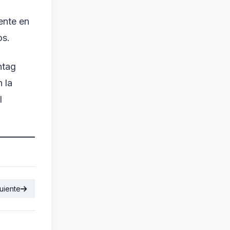
iente en
os.
shtag
 la
l
uiente