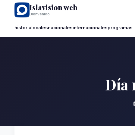
Islavision web
Bienvenido
historia
locales
nacionales
internacionales
programas
Día 