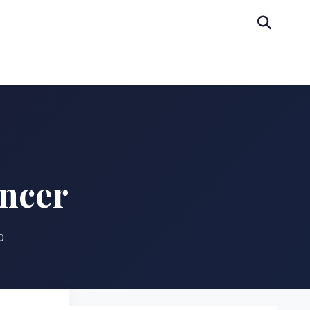
áncer
0