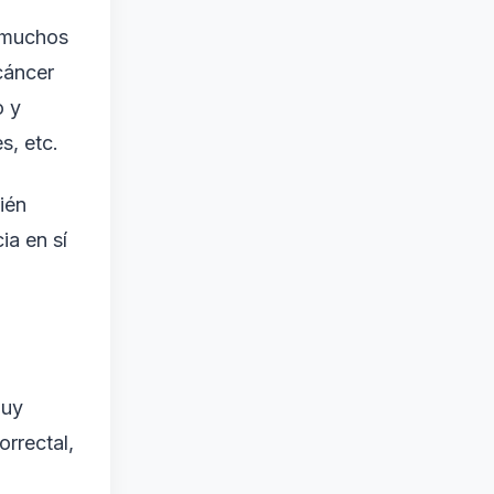
n muchos
cáncer
o y
s, etc.
ién
ia en sí
muy
rrectal,