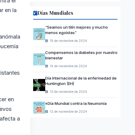
ntra el
r en la
Días Mundiales
“Seamos un tilín mejores y mucho
menos egoístas”
 anómala
16 de noviembre de 2024
leucemia
Compensemos la diabetes por nuestro
bienestar
14 de noviembre de 2024
istantes
Día Internacional de la enfermedad de
Huntington (EH)
13 de noviembre de 2024
cer en
«Día Mundial contra la Neumonía
uevos
12 de noviembre de 2024
afecta a