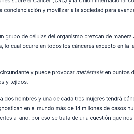
iones sobre el Cáncer (
CIIC
)
y la Unión Internacional co
la concienciación y movilizar a la sociedad para avanza
un grupo de células del organismo crezcan de manera
, lo cual ocurre en todos los cánceres excepto en la 
ido circundante y puede provocar
metástasis
en puntos d
 y tejidos.
 dos hombres y una de cada tres mujeres tendrá cán
gnostican en el mundo más de 14 millones de casos n
rtes al año, por eso se trata de una cuestión que nos 