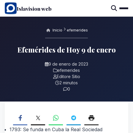
Islavision web
Inicio
efemerides
Efemérides de Hoy 9 de enero
9 de enero de 2023
efemerides
Editore Sitio
2 minutos
0
1793: Se funda en Cuba la Real Sociedad