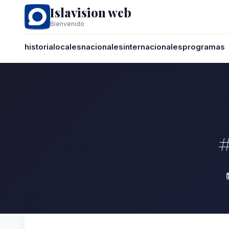
Islavision web
Bienvenido
historia
locales
nacionales
internacionales
programas