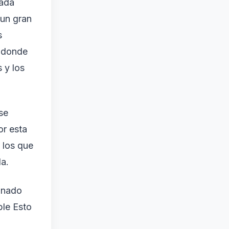
rada
 un gran
s
, donde
 y los
se
or esta
 los que
da.
ionado
ble Esto