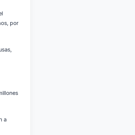
el
mos, por
usas,
illones
n a