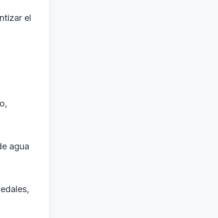
tizar el
o,
 de agua
edales,