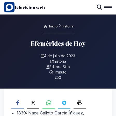
Islavision web
Inicio
historia
Efemérides de Hoy
4 de julio de 2023
historia
Editore Sitio
1 minuto
0
1839: Nace Calixto García Íñiguez,