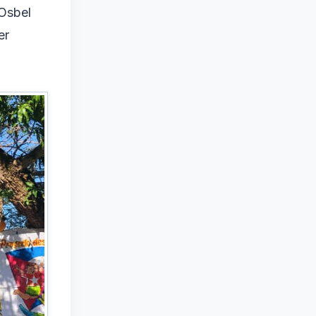
 Osbel
er