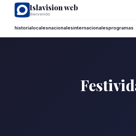
Islavision web
Bienvenido
historia
locales
nacionales
internacionales
programas
Festivid