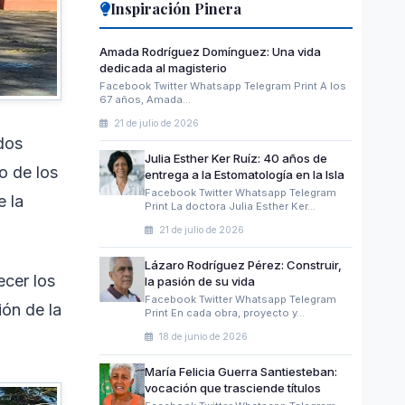
Inspiración Pinera
Amada Rodríguez Domínguez: Una vida
dedicada al magisterio
Facebook Twitter Whatsapp Telegram Print A los
67 años, Amada…
21 de julio de 2026
dos
Julia Esther Ker Ruíz: 40 años de
o de los
entrega a la Estomatología en la Isla
Facebook Twitter Whatsapp Telegram
e la
Print La doctora Julia Esther Ker…
21 de julio de 2026
Lázaro Rodríguez Pérez: Construir,
ecer los
la pasión de su vida
Facebook Twitter Whatsapp Telegram
ión de la
Print En cada obra, proyecto y…
18 de junio de 2026
María Felicia Guerra Santiesteban:
vocación que trasciende títulos