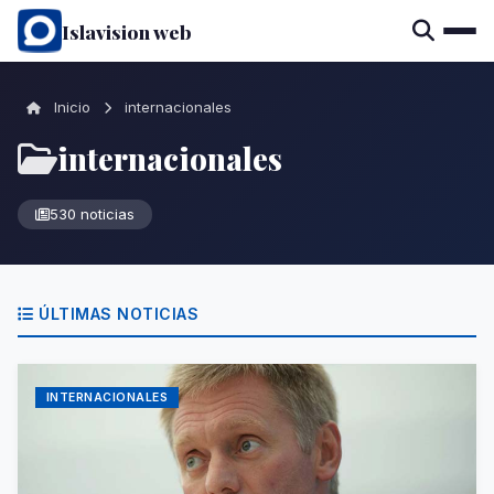
Islavision web
Inicio
internacionales
internacionales
530 noticias
ÚLTIMAS NOTICIAS
INTERNACIONALES